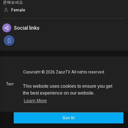
문해보세요.
Female
Social links
Copyright © 2026 ZapzTV. All rights reserved.
Terms of use
Privacy Policy
About us
Contact us
TEST
This website uses cookies to ensure you get
Language
the best experience on our website.
Learn More
Got It!